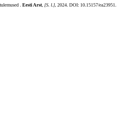
 tulemused .
Eesti Arst
,
[S. l.]
, 2024. DOI: 10.15157/ea23951.