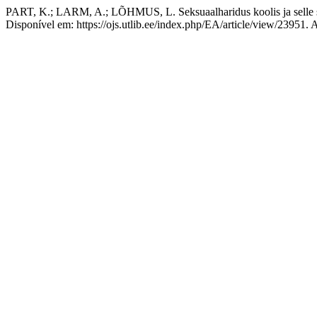
PART, K.; LARM, A.; LÕHMUS, L. Seksuaalharidus koolis ja selle seo
Disponível em: https://ojs.utlib.ee/index.php/EA/article/view/23951.