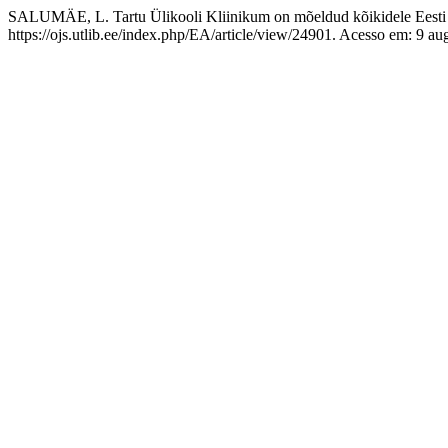
SALUMÄE, L. Tartu Ülikooli Kliinikum on mõeldud kõikidele Eesti 
https://ojs.utlib.ee/index.php/EA/article/view/24901. Acesso em: 9 au