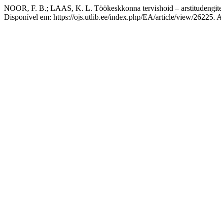
NOOR, F. B.; LAAS, K. L. Töökeskkonna tervishoid – arstitudengite
Disponível em: https://ojs.utlib.ee/index.php/EA/article/view/26225.