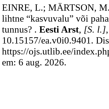
EINRE, L.; MÄRTSON, M.;
lihtne “kasvuvalu” või pah
tunnus? .
Eesti Arst
,
[S. l.]
10.15157/ea.v0i0.9401. Di
https://ojs.utlib.ee/index.
em: 6 aug. 2026.