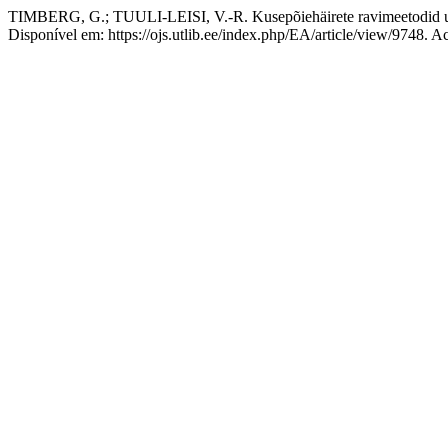
TIMBERG, G.; TUULI-LEISI, V.-R. Kusepõiehäirete ravimeetodid ur
Disponível em: https://ojs.utlib.ee/index.php/EA/article/view/9748. A