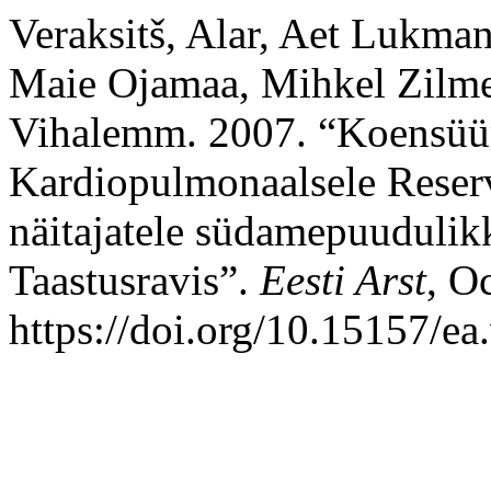
Veraksitš, Alar, Aet Lukman
Maie Ojamaa, Mihkel Zilme
Vihalemm. 2007. “Koensü
Kardiopulmonaalsele Reservi
näitajatele südamepuudulik
Taastusravis”.
Eesti Arst
, O
https://doi.org/10.15157/ea