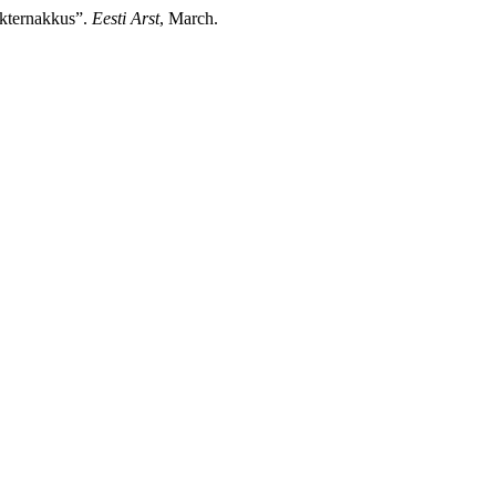
akternakkus”.
Eesti Arst
, March.