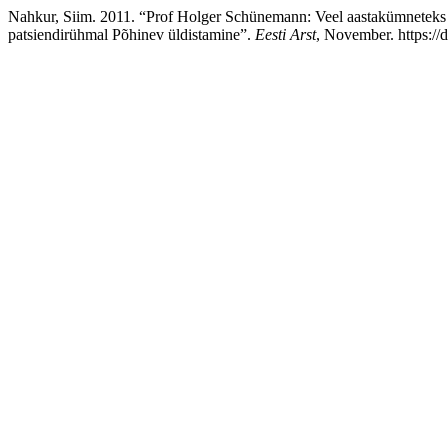
Nahkur, Siim. 2011. “Prof Holger Schünemann: Veel aastakümneteks j
patsiendirühmal Põhinev üldistamine”.
Eesti Arst
, November. https://