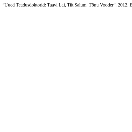
“Uued Teadusdoktorid: Taavi Lai, Tiit Salum, Tõnu Vooder”. 2012.
E