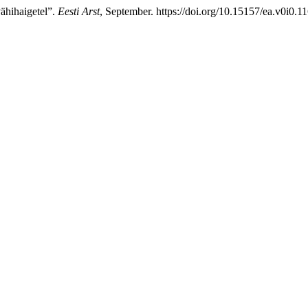
vähihaigetel”.
Eesti Arst
, September. https://doi.org/10.15157/ea.v0i0.1