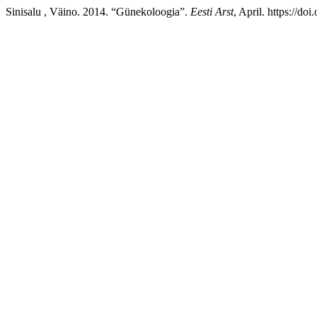
Sinisalu , Väino. 2014. “Günekoloogia”.
Eesti Arst
, April. https://do