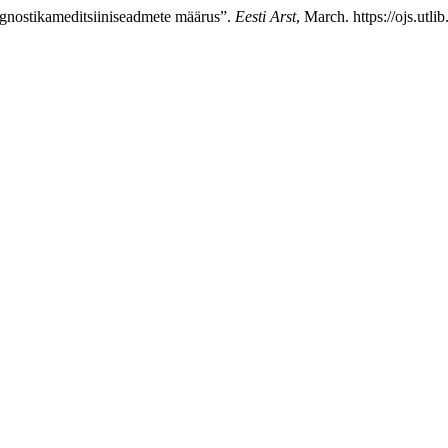
agnostikameditsiiniseadmete määrus”.
Eesti Arst
, March. https://ojs.utl