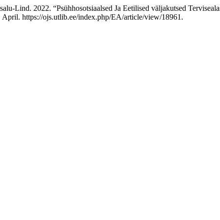
Lind. 2022. “Psühhosotsiaalsed Ja Eetilised väljakutsed Tervisealases
, April. https://ojs.utlib.ee/index.php/EA/article/view/18961.