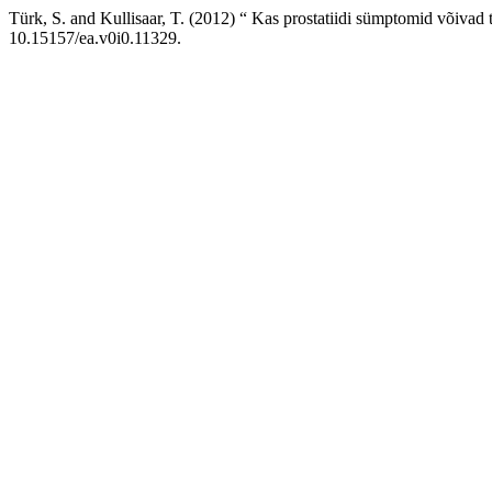
Türk, S. and Kullisaar, T. (2012) “ Kas prostatiidi sümptomid võivad t
10.15157/ea.v0i0.11329.