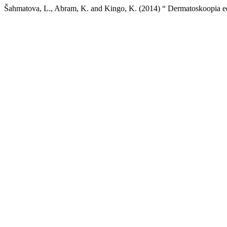
Šahmatova, L., Abram, K. and Kingo, K. (2014) “ Dermatoskoopia ee