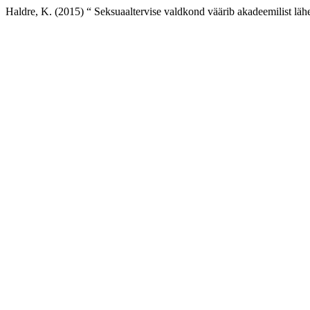
Haldre, K. (2015) “ Seksuaaltervise valdkond väärib akadeemilist läh