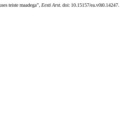
luses teiste maadega”,
Eesti Arst
. doi: 10.15157/ea.v0i0.14247.