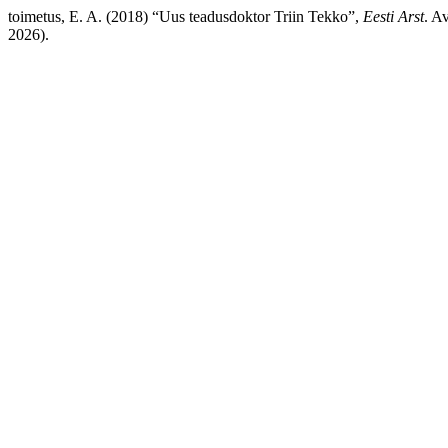
toimetus, E. A. (2018) “Uus teadusdoktor Triin Tekko”,
Eesti Arst
. A
2026).