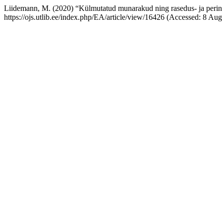
Liidemann, M. (2020) “Külmutatud munarakud ning rasedus- ja perin
https://ojs.utlib.ee/index.php/EA/article/view/16426 (Accessed: 8 Aug