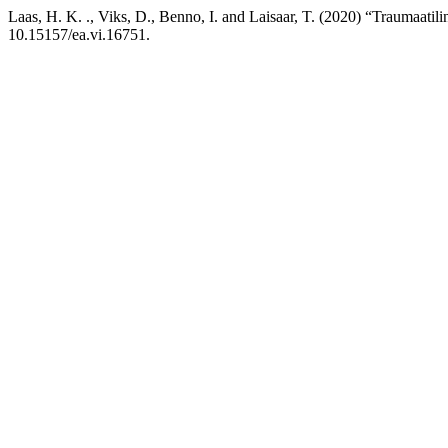
Laas, H. K. ., Viks, D., Benno, I. and Laisaar, T. (2020) “Traumaatil
10.15157/ea.vi.16751.