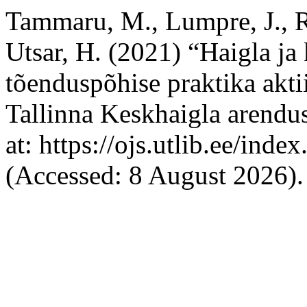
Tammaru, M., Lumpre, J., R
Utsar, H. (2021) “Haigla ja k
tõenduspõhise praktika aktii
Tallinna Keskhaigla arendu
at: https://ojs.utlib.ee/ind
(Accessed: 8 August 2026).