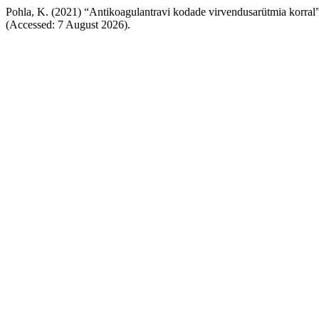
Pohla, K. (2021) “Antikoagulantravi kodade virvendusarütmia korral
(Accessed: 7 August 2026).