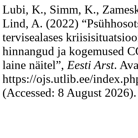
Lubi, K., Simm, K., Zamesk
Lind, A. (2022) “Psühhosotsi
tervisealases kriisisituatsioo
hinnangud ja kogemused C
laine näitel”,
Eesti Arst
. Ava
https://ojs.utlib.ee/index.
(Accessed: 8 August 2026).