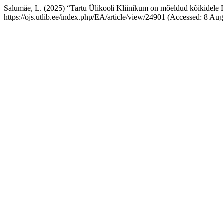
Salumäe, L. (2025) “Tartu Ülikooli Kliinikum on mõeldud kõikidele E
https://ojs.utlib.ee/index.php/EA/article/view/24901 (Accessed: 8 Aug