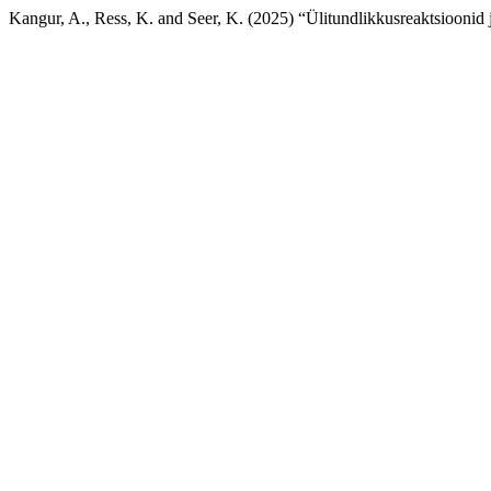
Kangur, A., Ress, K. and Seer, K. (2025) “Ülitundlikkusreaktsioonid j