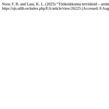
Noor, F. B. and Laas, K. L. (2025) “Töökeskkonna tervishoid – arsti
https://ojs.utlib.ee/index.php/EA/article/view/26225 (Accessed: 8 Aug