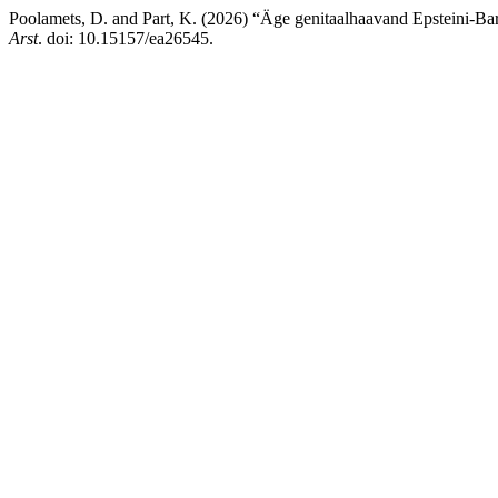
Poolamets, D. and Part, K. (2026) “Äge genitaalhaavand Epsteini-Barri
Arst
. doi: 10.15157/ea26545.