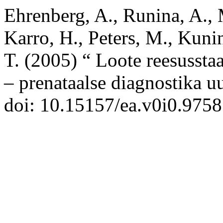
Ehrenberg, A., Runina, A., 
Karro, H., Peters, M., Kuni
T. (2005) “ Loote reesussta
– prenataalse diagnostika u
doi: 10.15157/ea.v0i0.9758