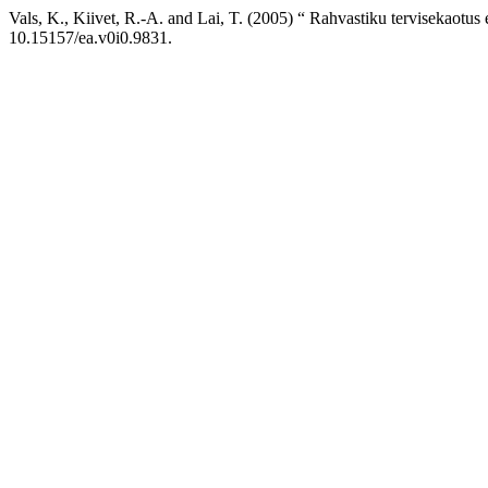
Vals, K., Kiivet, R.-A. and Lai, T. (2005) “ Rahvastiku tervisekaot
10.15157/ea.v0i0.9831.