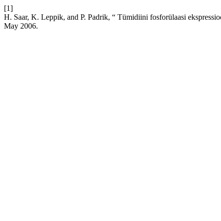
[1]
H. Saar, K. Leppik, and P. Padrik, “ Tümidiini fosforülaasi ekspressi
May 2006.