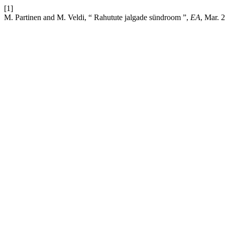
[1]
M. Partinen and M. Veldi, “ Rahutute jalgade sündroom ”,
EA
, Mar. 