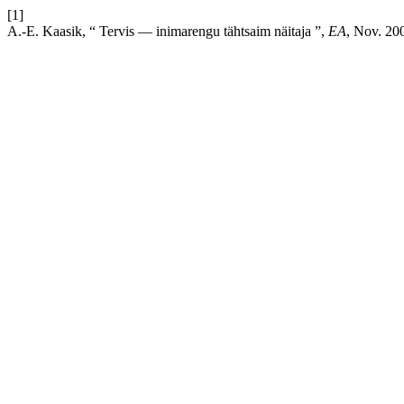
[1]
A.-E. Kaasik, “ Tervis — inimarengu tähtsaim näitaja ”,
EA
, Nov. 20