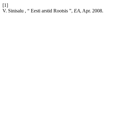
[1]
V. Sinisalu , “ Eesti arstid Rootsis ”,
EA
, Apr. 2008.