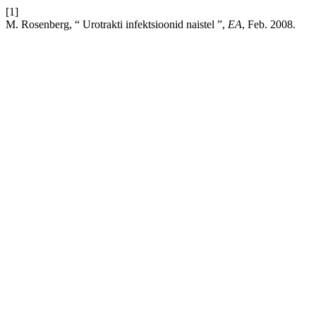
[1]
M. Rosenberg, “ Urotrakti infektsioonid naistel ”,
EA
, Feb. 2008.