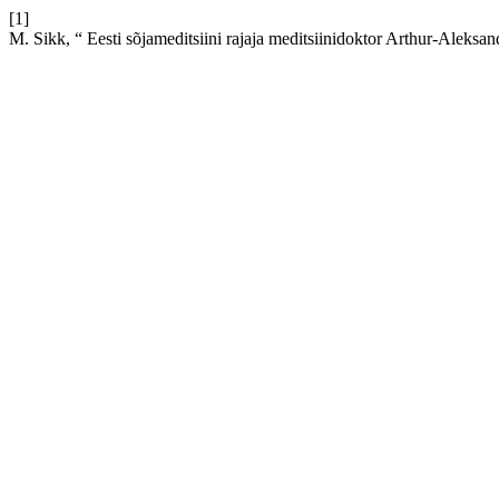
[1]
M. Sikk, “ Eesti sõjameditsiini rajaja meditsiinidoktor Arthur-Aleks