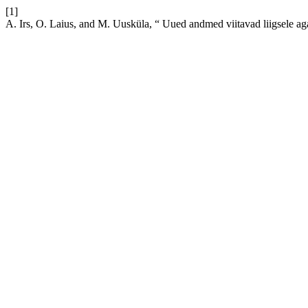
[1]
A. Irs, O. Laius, and M. Uusküla, “ Uued andmed viitavad liigsele a