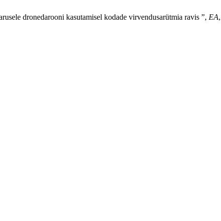
garusele dronedarooni kasutamisel kodade virvendusarütmia ravis ”,
EA