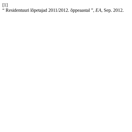
[1]
“ Residentuuri lõpetajad 2011/2012. õppeaastal ”,
EA
, Sep. 2012.