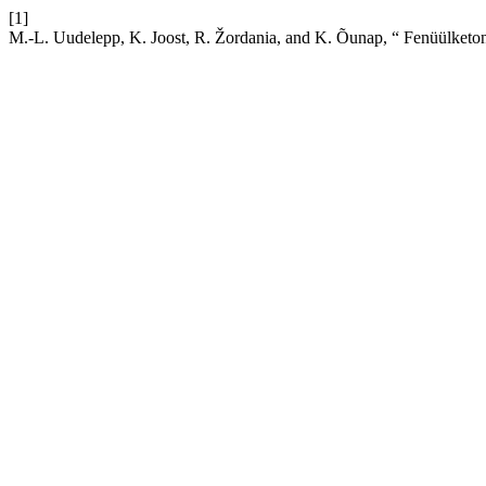
[1]
M.-L. Uudelepp, K. Joost, R. Žordania, and K. Õunap, “ Fenüülketon