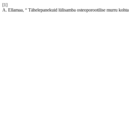
[1]
A. Ellamaa, “ Tähelepanekuid lülisamba osteoporootilise murru kohta