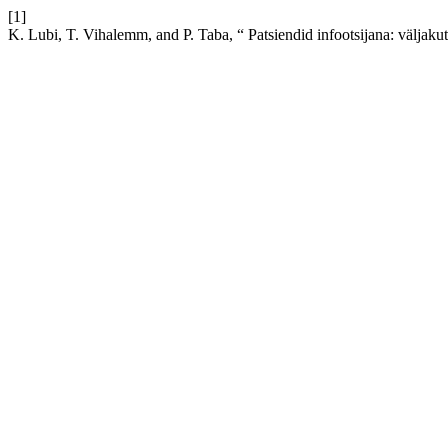
[1]
K. Lubi, T. Vihalemm, and P. Taba, “ Patsiendid infootsijana: väljaku