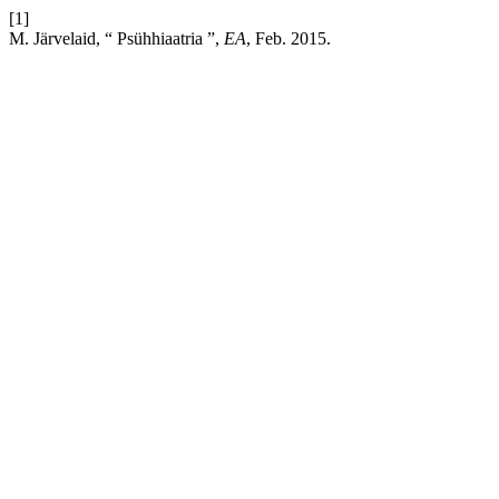
[1]
M. Järvelaid, “ Psühhiaatria ”,
EA
, Feb. 2015.