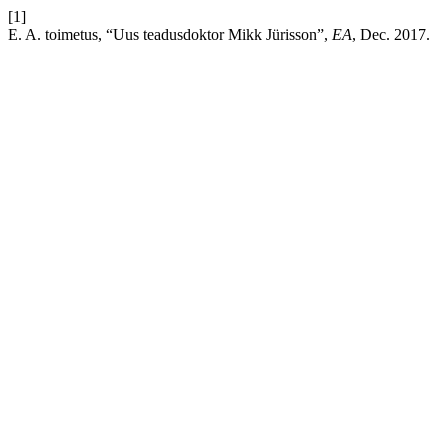
[1]
E. A. toimetus, “Uus teadusdoktor Mikk Jürisson”,
EA
, Dec. 2017.