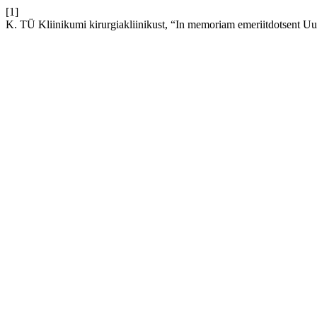
[1]
K. TÜ Kliinikumi kirurgiakliinikust, “In memoriam emeriitdotsent U