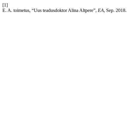
[1]
E. A. toimetus, “Uus teadusdoktor Alina Altpere”,
EA
, Sep. 2018.