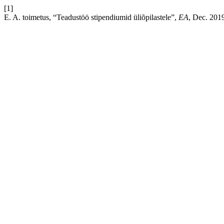
[1]
E. A. toimetus, “Teadustöö stipendiumid üliõpilastele”,
EA
, Dec. 201