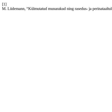
[1]
M. Liidemann, “Külmutatud munarakud ning rasedus- ja perinataaltu