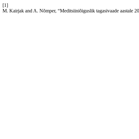
[1]
M. Kairjak and A. Nõmper, “Meditsiiniõiguslik tagasivaade aastale 