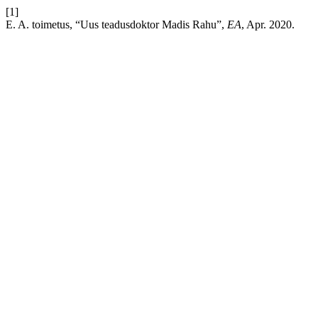
[1]
E. A. toimetus, “Uus teadusdoktor Madis Rahu”,
EA
, Apr. 2020.