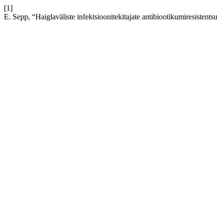
[1]
E. Sepp, “Haiglaväliste infektsioonitekitajate antibiootikumiresistents