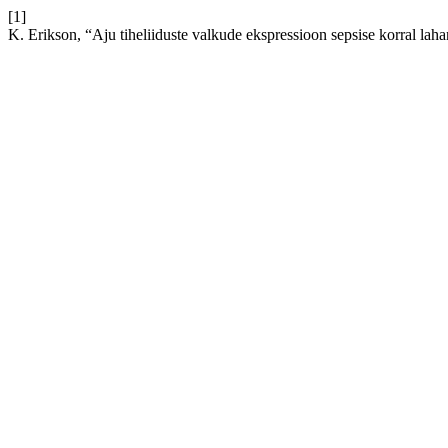
[1]
K. Erikson, “Aju tiheliiduste valkude ekspressioon sepsise korral lah